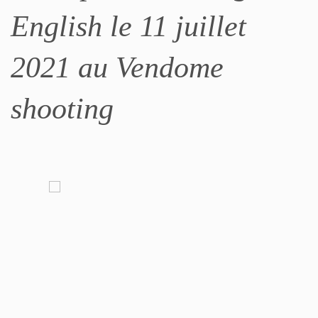
English le 11 juillet
2021 au Vendome
shooting