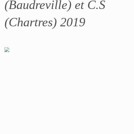
(Baudreville) et C.S
(Chartres) 2019