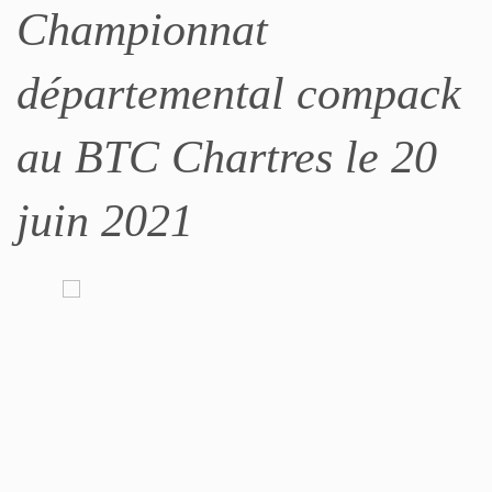
Championnat
départemental compack
au BTC Chartres le 20
juin 2021