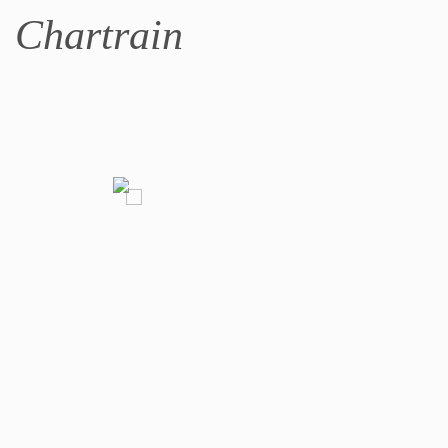
Chartrain