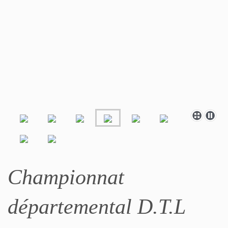
Championnat
départemental D.T.L