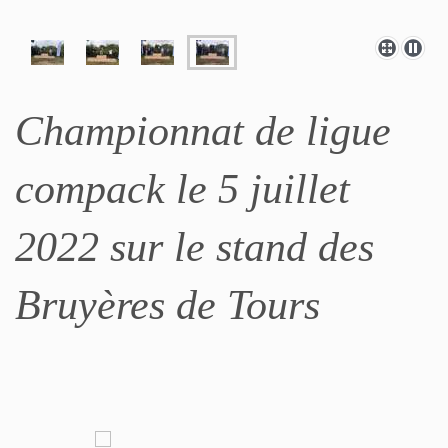
Championnat de ligue
compack le 5 juillet
2022 sur le stand des
Bruyères de Tours