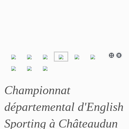
Championnat
départemental d'English
Sporting à Châteaudun