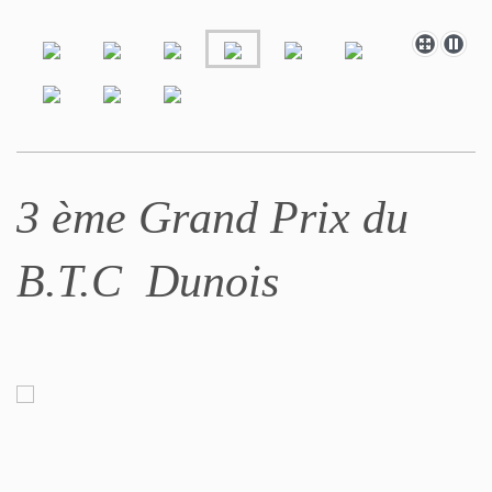
3 ème Grand Prix du
B.T.C Dunois