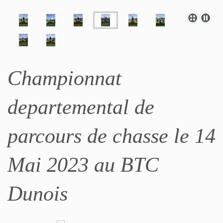
Championnat
departemental de
parcours de chasse le 14
Mai 2023 au BTC
Dunois