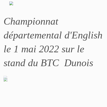
Championnat
départemental d'English
le 1 mai 2022 sur le
stand du BTC Dunois