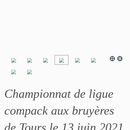
Championnat de ligue
compack aux bruyères
de Tours le 13 juin 2021