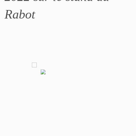
Rabot