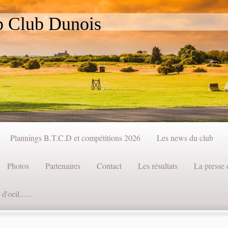
lub Dunois
Plannings B.T.C.D et compétitions 2026
Les news du club
Photos
Partenaires
Contact
Les résultats
La presse e
'oeil......